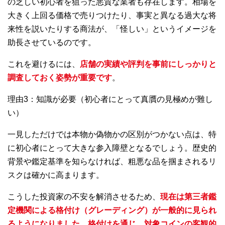
の乏しい初心者を狙った悪質な業者も存在します。相場を
大きく上回る価格で売りつけたり、事実と異なる過大な将
来性を説いたりする商法が、「怪しい」というイメージを
助長させているのです。
これを避けるには、
店舗の実績や評判を事前にしっかりと
調査しておく姿勢が重要です
。
理由3：知識が必要（初心者にとって真贋の見極めが難し
い）
一見しただけでは本物か偽物かの区別がつかない点は、特
に初心者にとって大きな参入障壁となるでしょう。歴史的
背景や鑑定基準を知らなければ、粗悪な品を掴まされるリ
スクは確かに高まります。
こうした投資家の不安を解消させるため、
現在は第三者鑑
定機関による格付け（グレーディング）が一般的に見られ
るようになりました。格付けを通じ、対象コインの客観的