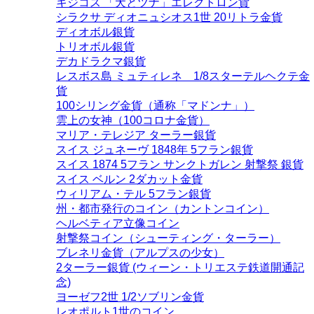
キジコス 「犬とツナ」エレクトロン貨
シラクサ ディオニュシオス1世 20リトラ金貨
ディオボル銀貨
トリオボル銀貨
デカドラクマ銀貨
レスボス島 ミュティレネ 1/8スターテルヘクテ金
貨
100シリング金貨（通称「マドンナ」）
雲上の女神（100コロナ金貨）
マリア・テレジア ターラー銀貨
スイス ジュネーヴ 1848年 5フラン銀貨
スイス 1874 5フラン サンクトガレン 射撃祭 銀貨
スイス ベルン 2ダカット金貨
ウィリアム・テル 5フラン銀貨
州・都市発行のコイン（カントンコイン）
ヘルベティア立像コイン
射撃祭コイン（シューティング・ターラー）
ブレネリ金貨（アルプスの少女）
2ターラー銀貨 (ウィーン・トリエステ鉄道開通記
念)
ヨーゼフ2世 1/2ソブリン金貨
レオポルト1世のコイン