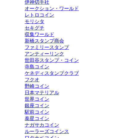
伊神切手社
オークション・ワールド
レトロコイン
モリシタ
セキグチ
収集ワールド
新橋スタンプ商会
ファミリースタンプ
アンティーリンク
世田谷スタンプ・コイン
寺島コイン
ケネディスタンプクラブ
フクオ
野崎コイン
日本マテリアル
世界コイン
銀座コイン
駅前コイン
泰星コイン
ナガサカコイン
ルーラーズコインス
ワタナベコイン