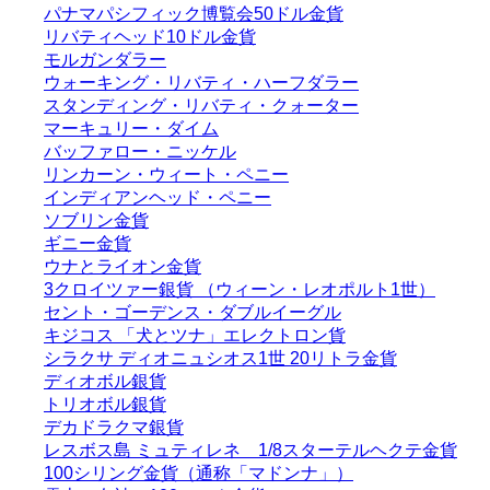
パナマパシフィック博覧会50ドル金貨
リバティヘッド10ドル金貨
モルガンダラー
ウォーキング・リバティ・ハーフダラー
スタンディング・リバティ・クォーター
マーキュリー・ダイム
バッファロー・ニッケル
リンカーン・ウィート・ペニー
インディアンヘッド・ペニー
ソブリン金貨
ギニー金貨
ウナとライオン金貨
3クロイツァー銀貨 （ウィーン・レオポルト1世）
セント・ゴーデンス・ダブルイーグル
キジコス 「犬とツナ」エレクトロン貨
シラクサ ディオニュシオス1世 20リトラ金貨
ディオボル銀貨
トリオボル銀貨
デカドラクマ銀貨
レスボス島 ミュティレネ 1/8スターテルヘクテ金貨
100シリング金貨（通称「マドンナ」）