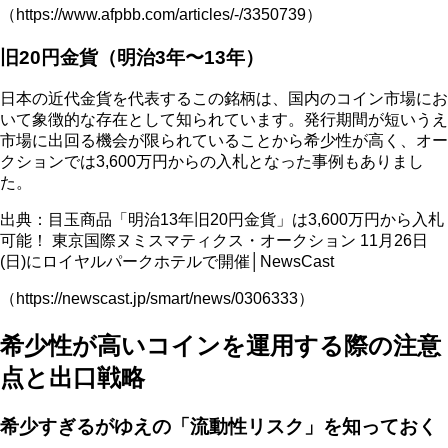
（https://www.afpbb.com/articles/-/3350739）
旧20円金貨（明治3年〜13年）
日本の近代金貨を代表するこの銘柄は、国内のコイン市場にお
いて象徴的な存在として知られています。発行期間が短いうえ
市場に出回る機会が限られていることから希少性が高く、オー
クションでは3,600万円からの入札となった事例もありまし
た。
出典：目玉商品「明治13年旧20円金貨」は3,600万円から入札
可能！ 東京国際ヌミスマティクス・オークション 11月26日
(日)にロイヤルパークホテルで開催│NewsCast
（https://newscast.jp/smart/news/0306333）
希少性が高いコインを運用する際の注意
点と出口戦略
希少すぎるがゆえの「流動性リスク」を知っておく