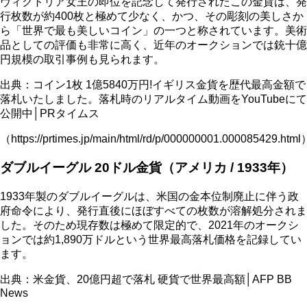
ヴィクトリア女王の即位を記念して発行されたこの金貨は、発
行枚数が約400枚と極めて少なく、かつ、その彫刻の美しさか
ら「世界で最も美しいコイン」の一つと称されています。美術
品としての評価も非常に高く、近年のオークションでは銃十億
円規模の取引事例も見られます。
出典：コイン1枚 1億5840万円!イギリス金貨を歴代最高金額で
落札いたしました。落札時のリアルタイム動画をYouTubeにて
公開中│PRタイムス
（https://prtimes.jp/main/html/rd/p/000000001.000085429.html
ダブルイーグル 20ドル金貨（アメリカ / 1933年）
1933年製のダブルイーグルは、米国の金本位制廃止に伴う政
府命令により、発行直後にほぼすべての枚数が溶解処分されま
した。そのため現存数は極めて限定的で、2021年のオークシ
ョンでは約1,890万ドルという世界最高落札価格を記録してい
ます。
出典：米金貨、20億円超で落札 硬貨で世界最高額│AFP BB
News