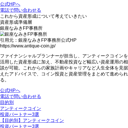
公式HPへ
電話で問い合わせる
これから
資産形成
について考えていきたい
資産形成準備層
銀座なみきFP事務所
引用元：銀座なみきFP事務所公式HP
https://www.antique-coin.jp/
ファイナンシャルプランナーが担当
し、アンティークコインを
活用した資産形成に加え、不動産投資など幅広い資産運用の相
談が可能。
これからの家族計画やキャリアなど人生全体を見据
えたアドバイス
で、コイン投資と資産管理をまとめて進められ
る。
公式HPへ
電話で問い合わせる
目的別
アンティークコイン
投資パートナー3選
【目的別】アンティークコイン
投資パートナー3選