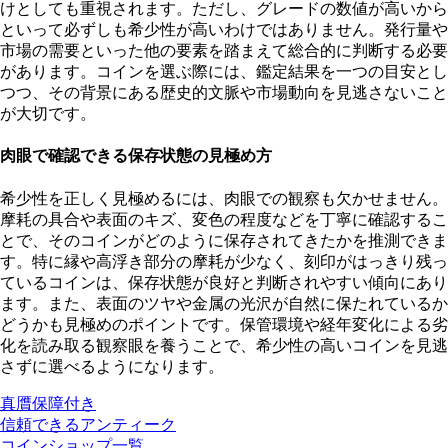
けとしても重視されます。ただし、グレードの数値が高いから
といって必ずしも希少性が高いわけではありません。発行量や
市場の需要といった他の要素を踏まえて総合的に判断する必要
があります。コインを選ぶ際には、鑑定結果を一つの目安とし
つつ、その背景にある歴史的文脈や市場動向を見逃さないこと
が大切です。
肉眼で確認できる保存状態の見極め方
希少性を正しく見極めるには、肉眼での観察も欠かせません。
摩耗の具合や表面のキズ、変色の程度などを丁寧に確認するこ
とで、そのコインがどのように保存されてきたかを推測できま
す。特に
縁や高浮き部分の摩耗が少なく、刻印がはっきり残っ
ているコイン
は、保存状態が良好と判断されやすい傾向にあり
ます。また、表面のツヤや金属の光沢が自然に保たれているか
どうかも見極めのポイントです。保管環境や経年変化による劣
化を読み取る観察眼を養うことで、希少性の高いコインを見逃
さずに選べるようになります。
真贋保障付き
信頼できるアンティーク
コインショップ一覧