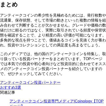
まとめ
アンティークコインの希少性を見極めるためには、発行枚数や
流通量、保存状態、そして市場の動きといった
複数の情報を組
み合わせて判断
することが欠かせません。グレードや価格の数
値だけに頼るのではなく、実際に取引されている頻度や保管状
態を確認することで、より精度の高い評価が可能になります。
多角的な視点を持つことで、価値あるコインを見抜く力が養わ
れ、投資やコレクションとしての満足度も高まるでしょう。
このメディアでは、他の国のアンティークコインを特集し、取
り扱っている投資パートナーをまとめています。TOPページ
では
本気での投資や初心者向けなど投資目的に合わせて
オスス
メのアンティークコイン投資パートナーを紹介していますの
で、ぜひチェックしてみてください。
アンティークコイン投資パートナー
おすすめ3選
関連記事
アンティークコイン投資専門メディア|Coinology【TOP