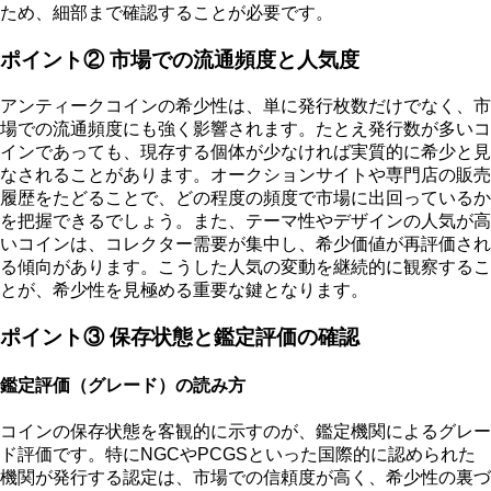
ため、細部まで確認することが必要です。
ポイント② 市場での流通頻度と人気度
アンティークコインの希少性は、単に発行枚数だけでなく、
市
場での流通頻度
にも強く影響されます。たとえ発行数が多いコ
インであっても、現存する個体が少なければ実質的に希少と見
なされることがあります。オークションサイトや専門店の販売
履歴をたどることで、どの程度の頻度で市場に出回っているか
を把握できるでしょう。また、テーマ性やデザインの人気が高
いコインは、コレクター需要が集中し、希少価値が再評価され
る傾向があります。こうした人気の変動を継続的に観察するこ
とが、希少性を見極める重要な鍵となります。
ポイント③ 保存状態と鑑定評価の確認
鑑定評価（グレード）の読み方
コインの保存状態を客観的に示すのが、鑑定機関によるグレー
ド評価です。特にNGCやPCGSといった
国際的に認められた
機関が発行する認定
は、市場での信頼度が高く、希少性の裏づ