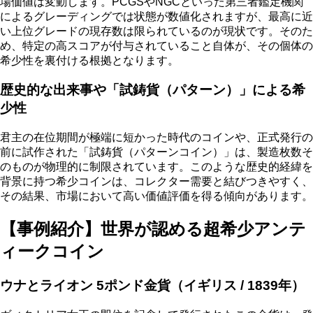
場価値は変動します。PCGSやNGCといった第三者鑑定機関
によるグレーディングでは状態が数値化されますが、最高に近
い上位グレードの現存数は限られているのが現状です。そのた
め、特定の高スコアが付与されていること自体が、その個体の
希少性を裏付ける根拠となります。
歴史的な出来事や「試鋳貨（パターン）」による希
少性
君主の在位期間が極端に短かった時代のコインや、正式発行の
前に試作された「試鋳貨（パターンコイン）」は、製造枚数そ
のものが物理的に制限されています。このような歴史的経緯を
背景に持つ希少コインは、コレクター需要と結びつきやすく、
その結果、市場において高い価値評価を得る傾向があります。
【事例紹介】世界が認める超希少アンテ
ィークコイン
ウナとライオン 5ポンド金貨（イギリス / 1839年）