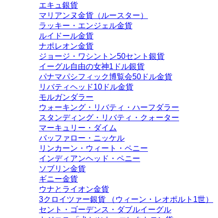
エキュ銀貨
マリアンヌ金貨（ルースター）
ラッキー・エンジェル金貨
ルイドール金貨
ナポレオン金貨
ジョージ・ワシントン50セント銀貨
イーグル自由の女神1ドル銀貨
パナマパシフィック博覧会50ドル金貨
リバティヘッド10ドル金貨
モルガンダラー
ウォーキング・リバティ・ハーフダラー
スタンディング・リバティ・クォーター
マーキュリー・ダイム
バッファロー・ニッケル
リンカーン・ウィート・ペニー
インディアンヘッド・ペニー
ソブリン金貨
ギニー金貨
ウナとライオン金貨
3クロイツァー銀貨 （ウィーン・レオポルト1世）
セント・ゴーデンス・ダブルイーグル