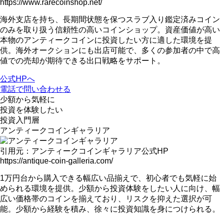
https://www.rarecoinshop.net/
海外支店を持ち、長期間状態を保つスラブ入り鑑定済みコイン
のみを取り扱う
信頼性の高いコインショップ。
資産価値が高い
本物のアンティークコインに投資したい方に適した環境を提
供
。海外オークションにも出店可能で、多くの参加者の中で高
値での売却が期待できる出口戦略をサポート。
公式HPへ
電話で問い合わせる
少額から
気軽に
投資を体験したい
投資入門層
アンティークコインギャラリア
引用元：アンティークコインギャラリア公式HP
https://antique-coin-galleria.com/
1万円台から購入できる幅広い品揃え
で、初心者でも気軽に始
められる環境を提供。少額から投資体験をしたい人に向け、幅
広い価格帯のコインを揃えており、リスクを抑えた選択が可
能。
少額から経験を積み、徐々に投資知識を身につけられる
。