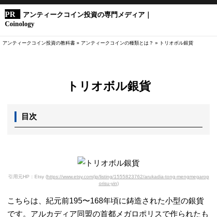
アンティークコイン投資の専門メディア｜
Coinology
アンティークコイン投資の教科書
»
アンティークコインの種類とは？
»
トリオボル銀貨
トリオボル銀貨
目次
引用元HP：Etsy (
https://www.etsy.com/jp/listing/1555823762/arukadia-tong-mengmegarop
orisu-yin
)
こちらは、紀元前195〜168年頃に鋳造された小型の銀貨
です。アルカディア同盟の首都メガロポリスで作られたも