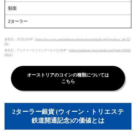
額面
2ターラー
参照元：JCC公式HP（
https://jcc-coin.com/antiquecoin/products/detail.php?product_id=72
01
）
参照元：アンティークコインワールド公式HP（
https://antique-coins-world.com/?pid=18832
3011
）
オーストリアのコインの種類については
こちら
2ターラー銀貨 (ウィーン・トリエステ
鉄道開通記念)の価値とは