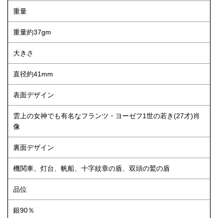
重量
重量約37gm
大きさ
直径約41mm
表面デザイン
雲上の女神でも有名なフランツ・ヨーゼフ1世の若き(27才)肖
像
裏面デザイン
機関車、灯台、帆船、十字紋章の盾、双頭の鷲の盾
品位
銀90％