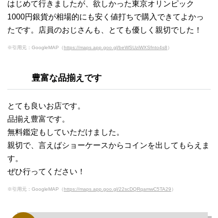
はじめて行きましたが、欲しかった東京オリンピック
1000円銀貨が相場的にも安く値打ちで購入できてよかっ
たです。店員のおじさんも、とても優しく親切でした！
※引用元：GoogleMAP（
https://maps.app.goo.gl/beWSUziWXSfnto4s8
）
豊富な品揃えです
とても良いお店です。
品揃え豊富です。
無料鑑定もしていただけました。
親切で、言えばショーケースからコインを出してもらえま
す。
ぜひ行ってください！
※引用元：GoogleMAP（
https://maps.app.goo.gl/22scDQRqamwC5TA29
）