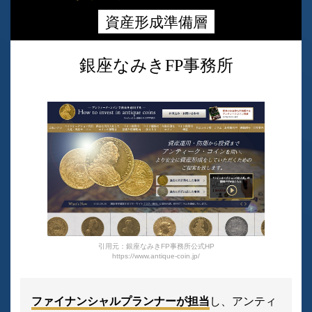
資産形成準備層
銀座なみきFP事務所
引用元：銀座なみきFP事務所公式HP
https://www.antique-coin.jp/
ファイナンシャルプランナーが担当
し、アンティ