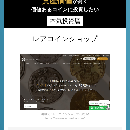
資産価値
が高く
価値あるコインに投資したい
本気投資層
レアコインショップ
引用元：レアコインショップ公式HP
https://www.rarecoinshop.net/