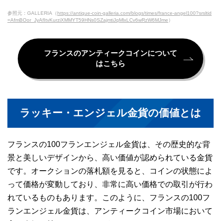
参照元：GALLERIA（
https://antique-coin-galleria.com/blogs/times/france-angel100?srsltid
=AfmBOor_JyAfItvKurziXMMYT59HNs0SZajmtiJqMlxLCv6wRzW6MJme
）
フランスのアンティークコインについて
はこちら
ラッキー・エンジェル金貨の価値とは
フランスの100フランエンジェル金貨は、その歴史的な背
景と美しいデザインから、高い価値が認められている金貨
です。オークションの落札額を見ると、コインの状態によ
って価格が変動しており、非常に高い価格での取引が行わ
れているものもあります。このように、フランスの100フ
ランエンジェル金貨は、アンティークコイン市場において