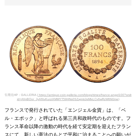
引用元HP：GALLERIA (
https://antique-coin-galleria.com/blogs/times/france-angel100?srslt
id=AfmBOor_JyAfItvKurziXMMYT59HNs0SZajmtiJqMlxLCv6wRzW6MJme
)
フランスで発行されていた「エンジェル金貨」は、「ベ
ル・エポック」と呼ばれる第三共和政時代のものです。フ
ランス革命以降の激動の時代を経て安定期を迎えたフラン
スにて、新しい憲法のもとで平和に治まることへの願いが