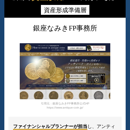
資産形成準備層
銀座なみきFP事務所
引用元：銀座なみきFP事務所公式HP
https://www.antique-coin.jp/
ファイナンシャルプランナーが担当
し、アンティ