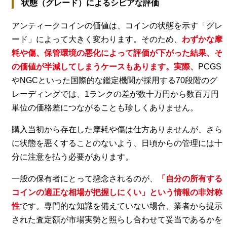
状態（グレード）によるシビアな評価
アンティークコインの価値は、コインの状態を示す「グレ
ード」によって大きく変わります。そのため、
わずかな摩
耗や傷、保管環境の悪化によって評価が下がった結果、そ
の価値が半減してしまうケースもあります。実際、
PCGS
やNGCといった国際的な鑑定機関が採用する70段階のグ
レーディングでは、1ランクの差が数十万円から数百万円
単位の価格差につながることも珍しくありません。
購入当初から存在した摩耗や傷は仕方ありませんが、さら
に状態を悪くすることのないよう、日頃からの管理には十
分に注意を払う必要があります。
一般の保有者にとって懸念されるのが、
「自分の所有する
コインの適正な相場が把握しにくい」という情報の非対称
性
です。専門的な知識を備えていない場合、業者から提示
された査定額が市場実勢と照らし合わせて妥当であるかを