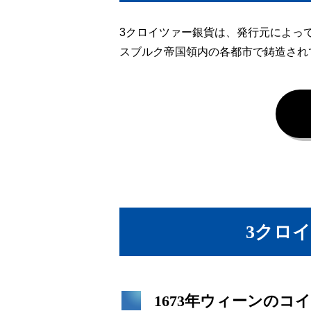
3クロイツァー銀貨は、発行元によっ
スブルク帝国領内の各都市で鋳造され
3クロイ
1673年ウィーンのコ