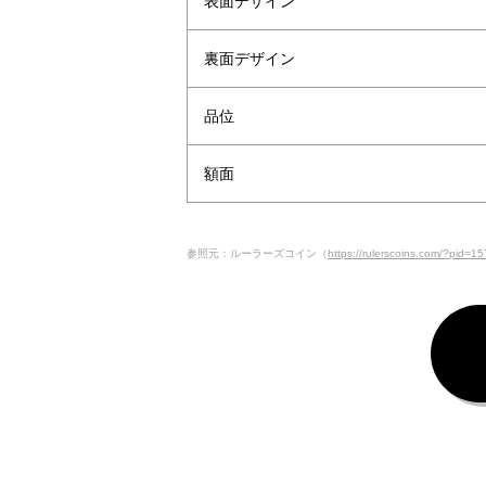
表面デザイン
裏面デザイン
品位
額面
参照元：ルーラーズコイン（
https://rulerscoins.com/?pid=