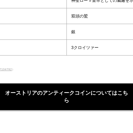
神聖ローマ皇帝としての威厳を
双頭の鷲
銀
3クロイツァー
157104792
）
オーストリアのアンティークコインについてはこち
ら