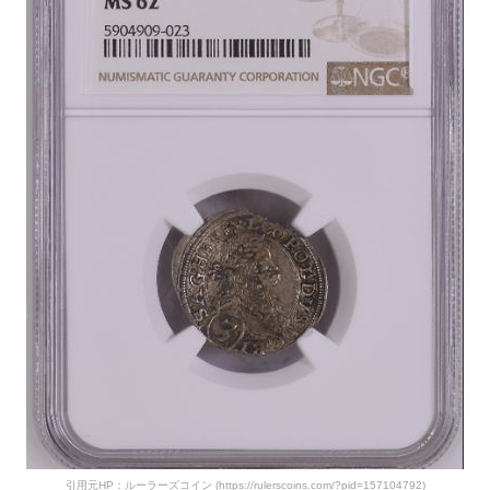
引用元HP：ルーラーズコイン (
https://rulerscoins.com/?pid=157104792
)