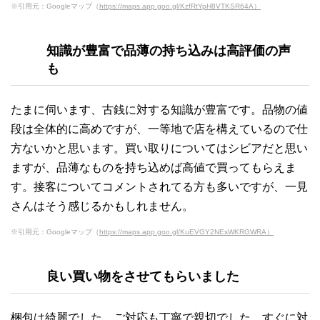
※引用元：Googleマップ（
https://maps.app.goo.gl/KzfRtYpH8VTKSR64A）
知識が豊富で
品薄の持ち込みは高評価
の声
も
たまに伺います、古銭に対する知識が豊富です。品物の値
段は全体的に高めですが、一等地で店を構えているので仕
方ないかと思います。買い取りについてはシビアだと思い
ますが、品薄なものを持ち込めば高値で買ってもらえま
す。接客についてコメントされてる方も多いですが、一見
さんはそう感じるかもしれません。
※引用元：Googleマップ（
https://maps.app.goo.gl/KuEVGY2NEsWKRGWRA）
良い買い物をさせてもらいました
梱包は綺麗でした。ご対応も丁寧で親切でした。すぐに対