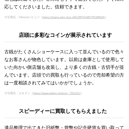
応してくださいました。信頼できます。
※引用元：Yahoo!レビュー（
https://maps.app.goo.gl/KzfRtYpH8VTKSR64A
）
店頭に多彩なコインが展示されています
古銭がたくさんショーケースに入って並んでいるので色々
なお客さんが物色しています。以前は倉庫として使用して
いた向かい側店舗も改装し、より多くの古銭・古切手が並
んでいます。店頭での買取も行っているので売却希望の方
は一度相談されてみてはいかがでしょうか。
※引用元：エキテン（
https://www.ekiten.jp/shop_766101/
）
スピーディーに買取してもらえました
遺品整理で出てきた旧紙幣・貨幣や記念硬貨を買い取って