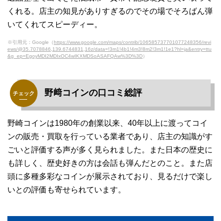
くれる。店主の知見がありすぎるのでその場でそろばん弾
いてくれてスピーディー。
※引用元：Google（
https://www.google.com/maps/contrib/106585737701077248356/revi
ews/@35.7078846,139.6744831,16z/data=!3m1!4b1!4m3!8m2!3m1!1e1?hl=ja&entry=ttu
&g_ep=EgoyMDI2MDIxOC4wIKXMDSoASAFQAw%3D%3D
）
野﨑コインの口コミ総評
野崎コインは1980年の創業以来、40年以上に渡ってコイ
ンの販売・買取を行っている業者であり、店主の知識がす
ごいと評価する声が多く見られました。また日本の歴史に
も詳しく、歴史好きの方は会話も弾んだとのこと。また店
頭に多種多彩なコインが展示されており、見るだけで楽し
いとの評価も寄せられています。