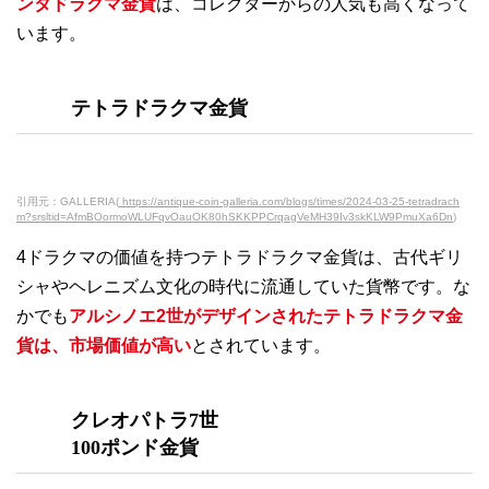
ンタドラクマ金貨
は、コレクターからの人気も高くなって
います。
テトラドラクマ金貨
引用元：GALLERIA(
https://antique-coin-galleria.com/blogs/times/2024-03-25-tetradrach
m?srsltid=AfmBOormoWLUFqvOauOK80hSKKPPCrqagVeMH39Iv3skKLW9PmuXa6Dn
)
4ドラクマの価値を持つテトラドラクマ金貨は、古代ギリ
シャやヘレニズム文化の時代に流通していた貨幣です。な
かでも
アルシノエ2世がデザインされたテトラドラクマ金
貨は、市場価値が高い
とされています。
クレオパトラ7世
100ポンド金貨