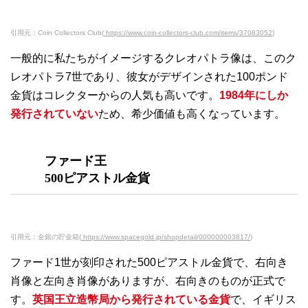
引用元：Coin Collectors Club(
https://www.coin-collectors-club.com/items/37083052
)
一般的に私たちがイメージするクレオパトラ像は、このク
レオパトラ7世であり、彼女がデザインされた100ポンド
金貨はコレクターからの人気も高いです。
1984年にしか
発行されていない
ため、希少価値も高くなっています。
ファード王
500ピアストル金貨
引用元：金銀の貯金箱(
https://www.spacegold.jp/shopdetail/000000003817/
)
ファード1世が刻印された500ピアストル金貨で、右向き
肖像と左向き肖像がありますが、右向きのものが正式で
す。
英国王立造幣局から発行されている金貨
で、イギリス