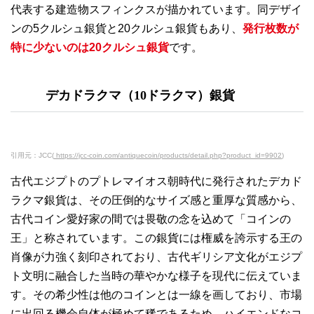
代表する建造物スフィンクスが描かれています。同デザイ
ンの5クルシュ銀貨と20クルシュ銀貨もあり、
発行枚数が
特に少ないのは20クルシュ銀貨
です。
デカドラクマ（10ドラクマ）銀貨
引用元：JCC(
https://jcc-coin.com/antiquecoin/products/detail.php?product_id=9902
)
古代エジプトのプトレマイオス朝時代に発行されたデカド
ラクマ銀貨は、その圧倒的なサイズ感と重厚な質感から、
古代コイン愛好家の間では畏敬の念を込めて「コインの
王」と称されています。この銀貨には権威を誇示する王の
肖像が力強く刻印されており、古代ギリシア文化がエジプ
ト文明に融合した当時の華やかな様子を現代に伝えていま
す。その希少性は他のコインとは一線を画しており、市場
に出回る機会自体が極めて稀であるため、ハイエンドなコ