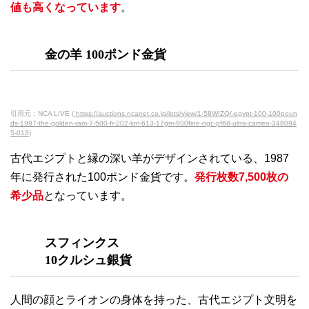
値も高くなっています
。
金の羊 100ポンド金貨
引用元：NCA LIVE (
https://auctions.ncanet.co.jp/lots/view/1-58WIZQ/-egypt-100-100poun
ds-1987-the-golden-ram-7-500-fr-202-km-613-17gm-900fine-ngc-pf68-ultra-cameo-348094
5-013
)
古代エジプトと縁の深い羊がデザインされている、1987
年に発行された100ポンド金貨です。
発行枚数7,500枚の
希少品
となっています。
スフィンクス
10クルシュ銀貨
人間の顔とライオンの身体を持った、古代エジプト文明を