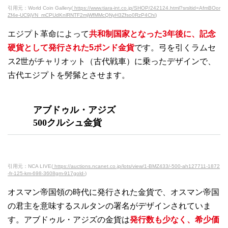
引用元：World Coin Gallery(
https://www.tiara-int.co.jp/SHOP/242124.html?srsltid=AfmBOor
Zf4e-UC9jVN_mCPUdKnlRNTF2mjWfMMcQNyH3Zfso0RzP4Chi
)
エジプト革命によって
共和制国家となった3年後に、記念
硬貨として発行された5ポンド金貨
です。弓を引くラムセ
ス2世がチャリオット（古代戦車）に乗ったデザインで、
古代エジプトを髣髴とさせます。
アブドゥル・アジズ
500クルシュ金貨
引用元：NCA LIVE(
https://auctions.ncanet.co.jp/lots/view/1-BMZ433/-500-ah127711-1872
-fr-125-km-698-3608gm-917gold-
)
オスマン帝国領の時代に発行された金貨で、オスマン帝国
の君主を意味するスルタンの署名がデザインされていま
す。アブドゥル・アジズの金貨は
発行数も少なく、希少価