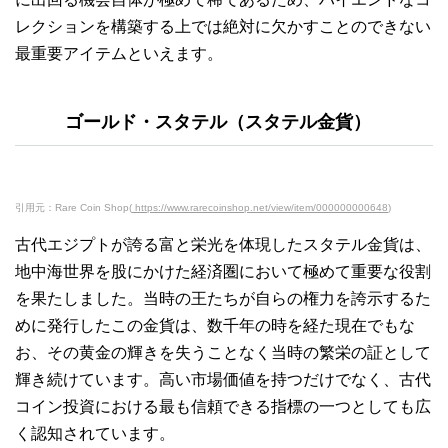
レクションを構築する上では絶対に欠かすことのできない
最重要アイテムといえます。
ゴールド・スタテル（スタテル金貨）
引用元：Rare Coin Shop(
https://www.rarecoinshop.net/view/item/000000000648
)
古代エジプトが誇る富と栄光を体現したスタテル金貨は、
地中海世界を股にかけた経済圏において極めて重要な役割
を果たしました。当時の王たちが自らの権力を誇示するた
めに発行したこの金貨は、数千年の時を経た現在でもな
お、その黄金の輝きを失うことなく当時の繁栄の証として
輝き続けています。高い市場価値を持つだけでなく、古代
コイン投資における最も信頼できる指標の一つとしても広
く認知されています。