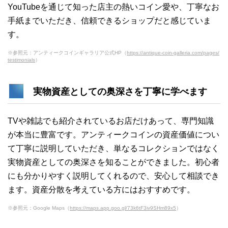
YouTubeを通じて知った店主の熱いコイン愛や、丁寧なお
手紙までいただき、信頼できるショップだと感じていま
す。
※参照元：アンティークコインギャラリア公式HP（
https://antique-coin-galleria.com/pages/
testimonials
）
実物資産としての奥深さを丁寧に学べます
TVや雑誌でも紹介されているお店だけあって、専門知識
が本当に豊富です。アンティークコインの資産価値につい
て丁寧に説明していただき、単なるコレクションではなく
実物資産としての奥深さを知ることができました。初心者
にも分かりやすく説明してくれるので、安心して相談でき
ます。資産分散を考えている方にはおすすめです。
※参照元：Google Maps（
https://maps.app.goo.gl/73k6tF3iv9SHm89x5
）