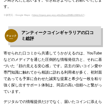
ン商さんだと思います。引き続きよろしくお願いいたしま
す。
※参照元：Google Maps（
https://maps.app.goo.gl/inZbeuz9MBcUWHnA7
）
アンティークコインギャラリアの口コ
ミ総評
寄せられた口コミから共通してうかがえるのは、YouTube
などのメディアを通じた圧倒的な情報発信力と、それに基
づいた「顔の見える安心感」です。店主の深いコイン愛や
専門知識に触れてから相談に訪れる利用者が多く、初対面
であっても予算に合わせた誠実な提案と希少な一枚を粘り
強く探し出すサポート体制は、同店の高い信頼へと繋がっ
ています。
デジタルでの情報提供だけでなく、届いたコインに添えら