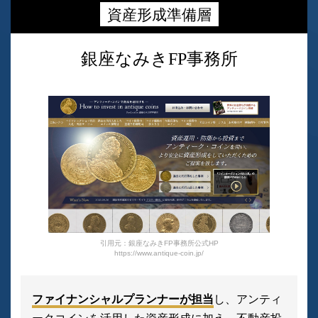
資産形成準備層
銀座なみきFP事務所
引用元：銀座なみきFP事務所公式HP
https://www.antique-coin.jp/
ファイナンシャルプランナーが担当
し、アンティ