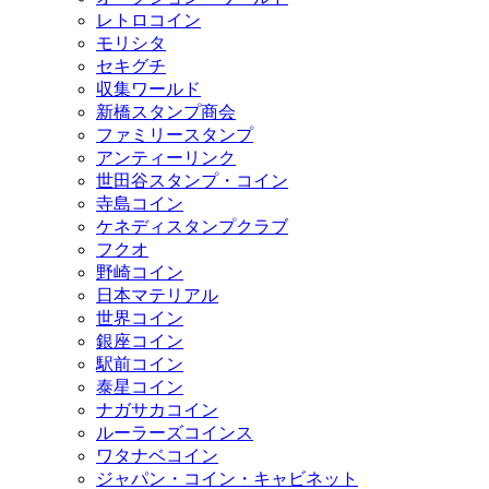
レトロコイン
モリシタ
セキグチ
収集ワールド
新橋スタンプ商会
ファミリースタンプ
アンティーリンク
世田谷スタンプ・コイン
寺島コイン
ケネディスタンプクラブ
フクオ
野崎コイン
日本マテリアル
世界コイン
銀座コイン
駅前コイン
泰星コイン
ナガサカコイン
ルーラーズコインス
ワタナベコイン
ジャパン・コイン・キャビネット