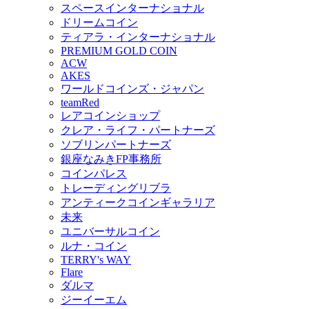
スペースインターナショナル
ドリームコイン
ティアラ・インターナショナル
PREMIUM GOLD COIN
ACW
AKES
ワールドコインズ・ジャパン
teamRed
レアコインショップ
クレア・ライフ・パートナーズ
ソブリンパートナーズ
銀座なみきFP事務所
コインパレス
トレーディングリブラ
アンティークコインギャラリア
未来
ユニバーサルコイン
ルナ・コイン
TERRY's WAY
Flare
ダルマ
ジーイーエム