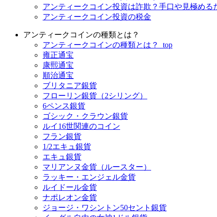
アンティークコイン投資は詐欺？手口や見極める
アンティークコイン投資の税金
アンティークコインの種類とは？
アンティークコインの種類とは？_top
雍正通宝
康熙通宝
順治通宝
ブリタニア銀貨
フローリン銀貨（2シリング）
6ペンス銀貨
ゴシック・クラウン銀貨
ルイ16世関連のコイン
フラン銀貨
1/2エキュ銀貨
エキュ銀貨
マリアンヌ金貨（ルースター）
ラッキー・エンジェル金貨
ルイドール金貨
ナポレオン金貨
ジョージ・ワシントン50セント銀貨