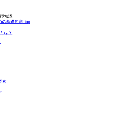
礎知識
基礎知識_top
」とは？
ト
要素
方