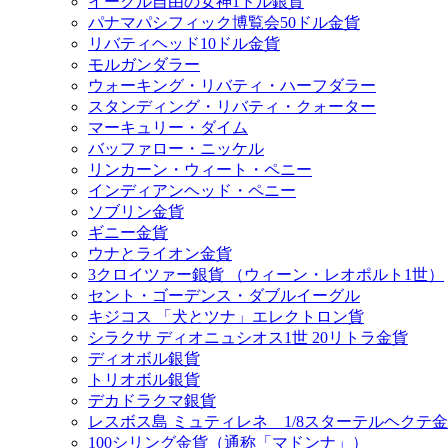
イーグル自由の女神1ドル銀貨
パナマパシフィック博覧会50ドル金貨
リバティヘッド10ドル金貨
モルガンダラー
ウォーキング・リバティ・ハーフダラー
スタンディング・リバティ・クォーター
マーキュリー・ダイム
バッファロー・ニッケル
リンカーン・ウィート・ペニー
インディアンヘッド・ペニー
ソブリン金貨
ギニー金貨
ウナとライオン金貨
3クロイツァー銀貨 （ウィーン・レオポルト1世）
セント・ゴーデンス・ダブルイーグル
キジコス 「犬とツナ」エレクトロン貨
シラクサ ディオニュシオス1世 20リトラ金貨
ディオボル銀貨
トリオボル銀貨
デカドラクマ銀貨
レスボス島 ミュティレネ 1/8スターテルヘクテ
100シリング金貨（通称「マドンナ」）