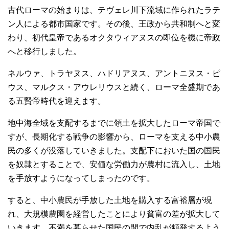
古代ローマの始まりは、テヴェレ川下流域に作られたラテ
ン人による都市国家です。その後、王政から共和制へと変
わり、初代皇帝であるオクタウィアヌスの即位を機に帝政
へと移行しました。
ネルウァ、トラヤヌス、ハドリアヌス、アントニヌス・ピ
ウス、マルクス・アウレリウスと続く、ローマ全盛期であ
る五賢帝時代を迎えます。
地中海全域を支配するまでに領土を拡大したローマ帝国で
すが、長期化する戦争の影響から、ローマを支える中小農
民の多くが没落していきました。支配下においた国の国民
を奴隷とすることで、安価な労働力が農村に流入し、土地
を手放すようになってしまったのです。
すると、中小農民が手放した土地を購入する富裕層が現
れ、大規模農園を経営したことにより貧富の差が拡大して
いきます。不満を募らせた国民の間で内乱が頻発するよう