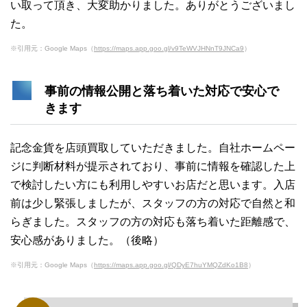
い取って頂き、大変助かりました。ありがとうございまし
た。
※引用元：Google Maps（
https://maps.app.goo.gl/v9TeWVJHNnT9JNCa9
）
事前の情報公開と落ち着いた対応で安心で
きます
記念金貨を店頭買取していただきました。自社ホームペー
ジに判断材料が提示されており、事前に情報を確認した上
で検討したい方にも利用しやすいお店だと思います。入店
前は少し緊張しましたが、スタッフの方の対応で自然と和
らぎました。スタッフの方の対応も落ち着いた距離感で、
安心感がありました。（後略）
※引用元：Google Maps（
https://maps.app.goo.gl/QDyE7huYMQZdKo1B8
）