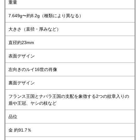
重量
7.649g〜約8.2g（種類により異なる）
大きさ（直径・厚みなど）
直径約23mm
表面デザイン
左向きのルイ16世の肖像
裏面デザイン
フランス王国とナバラ王国の支配を象徴する2つの紋章入りの
盾や王冠、ヤシの枝など
品位
金 約91.7％