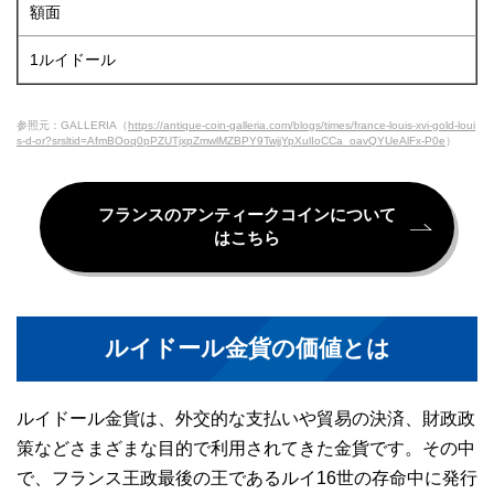
額面
1ルイドール
参照元：GALLERIA（
https://antique-coin-galleria.com/blogs/times/france-louis-xvi-gold-loui
s-d-or?srsltid=AfmBOoq0pPZUTjxpZmwlMZBPY9TwjjYpXulIoCCa_oavQYUeAlFx-P0e
）
フランスのアンティークコインについて
はこちら
ルイドール金貨の価値とは
ルイドール金貨は、外交的な支払いや貿易の決済、財政政
策などさまざまな目的で利用されてきた金貨です。その中
で、フランス王政最後の王であるルイ16世の存命中に発行