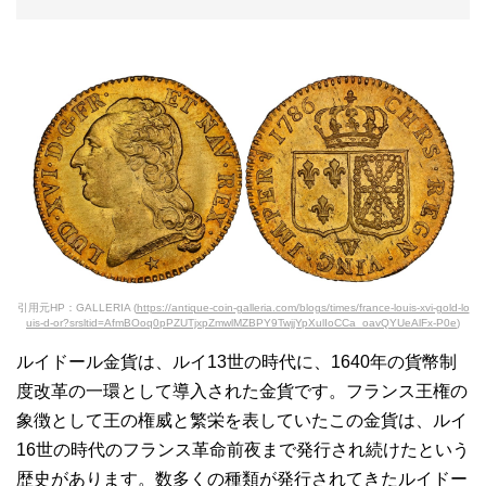
引用元HP：GALLERIA (
https://antique-coin-galleria.com/blogs/times/france-louis-xvi-gold-lo
uis-d-or?srsltid=AfmBOoq0pPZUTjxpZmwlMZBPY9TwjjYpXulIoCCa_oavQYUeAlFx-P0e
)
ルイドール金貨は、ルイ13世の時代に、1640年の貨幣制
度改革の一環として導入された金貨です。フランス王権の
象徴として王の権威と繁栄を表していたこの金貨は、ルイ
16世の時代のフランス革命前夜まで発行され続けたという
歴史があります。数多くの種類が発行されてきたルイドー