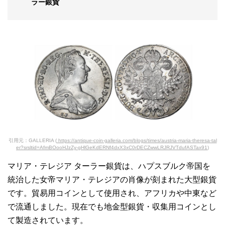
ラー銀貨
引用元：GALLERIA (
https://antique-coin-galleria.com/blogs/times/austria-maria-theresa-tal
er?srsltid=AfmBOooHJzZy-gHlGeKdERNf4dxX3xC0rDECZwwLRJRJVTdufASTax91
)
マリア・テレジア ターラー銀貨は、ハプスブルク帝国を
統治した女帝マリア・テレジアの肖像が刻まれた大型銀貨
です。貿易用コインとして使用され、アフリカや中東など
で流通しました。現在でも地金型銀貨・収集用コインとし
て製造されています。