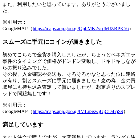
また、利用したいと思っています。ありがとうございまし
た。
※引用元：
GoogleMAP（
https://maps.app.goo.gl/QpbMK2vqJMJZBPK56
）
スムーズに手元にコインが届きました
初めてこちらで金貨を購入しましたが、ちょうどベネズエラ
事件のタイミングで価格がドンドン変動し、ドキドキしなが
らの振り込みでした。
その後、入金確認や発送も、そろそろかなと思った位に連絡
が有り、割とスムーズに手元に届きました！念の為、金の買
取屋にも持ち込み査定して貰いましたが、想定通りのスプレ
ッドで問題無しです！
※引用元：
GoogleMAP（
https://maps.app.goo.gl/fMLnSswjUjCD47jS9
）
満足しています
ネット注文で購入ですが、大変満足しています。ランダム注