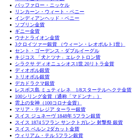
バッファロー・ニッケル
リンカーン・ウィート・ペニー
インディアンヘッド・ペニー
ソブリン金貨
ギニー金貨
ウナとライオン金貨
3クロイツァー銀貨 （ウィーン・レオポルト1世）
セント・ゴーデンス・ダブルイーグル
キジコス 「犬とツナ」エレクトロン貨
シラクサ ディオニュシオス1世 20リトラ金貨
ディオボル銀貨
トリオボル銀貨
デカドラクマ銀貨
レスボス島 ミュティレネ 1/8スターテルヘクテ金貨
100シリング金貨（通称「マドンナ」）
雲上の女神（100コロナ金貨）
マリア・テレジア ターラー銀貨
スイス ジュネーヴ 1848年 5フラン銀貨
スイス 1874 5フラン サンクトガレン 射撃祭 銀貨
スイス ベルン 2ダカット金貨
ウィリアム・テル 5フラン銀貨