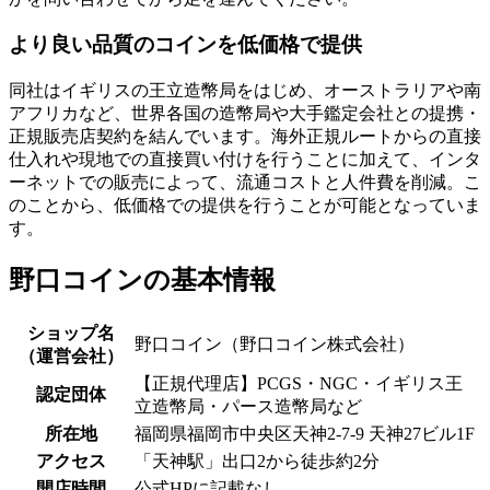
より良い品質のコインを低価格で提供
同社はイギリスの王立造幣局をはじめ、オーストラリアや南
アフリカなど、
世界各国の造幣局や大手鑑定会社との提携・
正規販売店契約を結んでいます
。海外正規ルートからの直接
仕入れや現地での直接買い付けを行うことに加えて、インタ
ーネットでの販売によって、流通コストと人件費を削減。こ
のことから、低価格での提供を行うことが可能となっていま
す。
野口コインの基本情報
ショップ名
野口コイン（野口コイン株式会社）
（運営会社）
【正規代理店】PCGS・NGC・イギリス王
認定団体
立造幣局・パース造幣局など
所在地
福岡県福岡市中央区天神2-7-9 天神27ビル1F
アクセス
「天神駅」出口2から徒歩約2分
開店時間
公式HPに記載なし