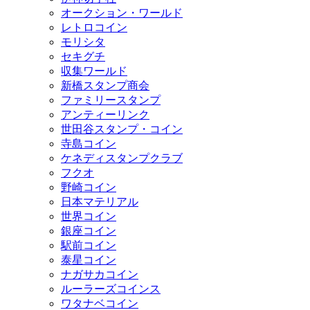
オークション・ワールド
レトロコイン
モリシタ
セキグチ
収集ワールド
新橋スタンプ商会
ファミリースタンプ
アンティーリンク
世田谷スタンプ・コイン
寺島コイン
ケネディスタンプクラブ
フクオ
野崎コイン
日本マテリアル
世界コイン
銀座コイン
駅前コイン
泰星コイン
ナガサカコイン
ルーラーズコインス
ワタナベコイン