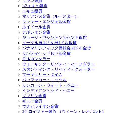
フラン銀貨
1/2エキュ銀貨
エキュ銀貨
マリアンヌ金貨（ルースター）
ラッキー・エンジェル金貨
ルイドール金貨
ナポレオン金貨
ジョージ・ワシントン50セント銀貨
イーグル自由の女神1ドル銀貨
パナマパシフィック博覧会50ドル金貨
リバティヘッド10ドル金貨
モルガンダラー
ウォーキング・リバティ・ハーフダラー
スタンディング・リバティ・クォーター
マーキュリー・ダイム
バッファロー・ニッケル
リンカーン・ウィート・ペニー
インディアンヘッド・ペニー
ソブリン金貨
ギニー金貨
ウナとライオン金貨
3クロイツァー銀貨 （ウィーン・レオポルト1