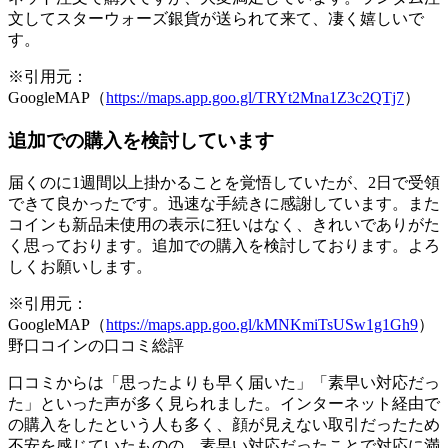
文してスターウォーズ銀貨が送られて来て、凄く嬉しいで
す。
※引用元：
GoogleMAP（
https://maps.app.goo.gl/TRYt2Mna1Z3c2QTj7
）
追加での購入を検討しています
届くのに1週間以上掛かることを覚悟していたが、2日で受領
できて良かったです。迅速な手続きに感謝しています。また
コインも新品未使用の表示に狂いはなく、きれいでありがた
く思っております。追加での購入を検討しております。よろ
しくお願いします。
※引用元：
GoogleMAP（
https://maps.app.goo.gl/kMNKmiTsUSw1g1Gh9
）
野口コインの口コミ総評
口コミからは「思ったよりも早く届いた」「素早い対応だっ
た」といった声が多く見られました。インターネット経由で
の購入をしたという人も多く、顔が見えない取引だったため
不安を感じていたものの、
素早い対応だったことで対応に満