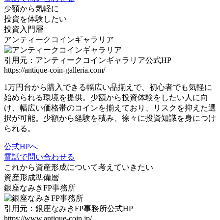
少額から
気軽に
投資を体験したい
投資入門層
アンティークコインギャラリア
引用元：アンティークコインギャラリア公式HP
https://antique-coin-galleria.com/
1万円台から購入できる幅広い品揃え
で、初心者でも気軽に
始められる環境を提供。少額から投資体験をしたい人に向
け、幅広い価格帯のコインを揃えており、リスクを抑えた選
択が可能。
少額から経験を積み、徐々に投資知識を身につけ
られる
。
公式HPへ
電話で問い合わせる
これから
資産形成
について考えていきたい
資産形成準備層
銀座なみきFP事務所
引用元：銀座なみきFP事務所公式HP
https://www.antique-coin.jp/