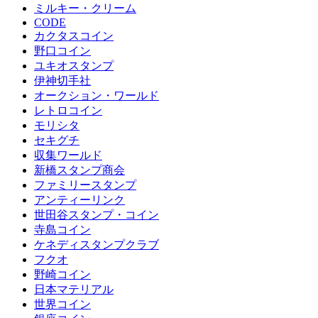
ミルキー・クリーム
CODE
カクタスコイン
野口コイン
ユキオスタンプ
伊神切手社
オークション・ワールド
レトロコイン
モリシタ
セキグチ
収集ワールド
新橋スタンプ商会
ファミリースタンプ
アンティーリンク
世田谷スタンプ・コイン
寺島コイン
ケネディスタンプクラブ
フクオ
野崎コイン
日本マテリアル
世界コイン