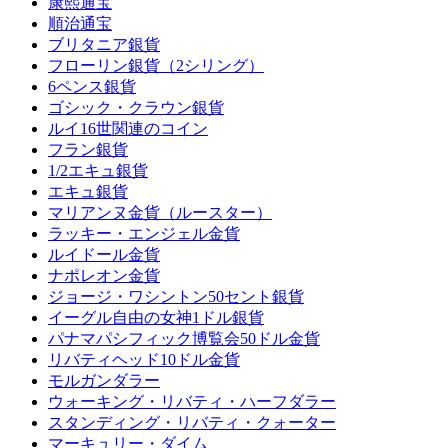
康熙通宝
順治通宝
ブリタニア銀貨
フローリン銀貨（2シリング）
6ペンス銀貨
ゴシック・クラウン銀貨
ルイ16世関連のコイン
フラン銀貨
1/2エキュ銀貨
エキュ銀貨
マリアンヌ金貨（ルースター）
ラッキー・エンジェル金貨
ルイドール金貨
ナポレオン金貨
ジョージ・ワシントン50セント銀貨
イーグル自由の女神1ドル銀貨
パナマパシフィック博覧会50ドル金貨
リバティヘッド10ドル金貨
モルガンダラー
ウォーキング・リバティ・ハーフダラー
スタンディング・リバティ・クォーター
マーキュリー・ダイム