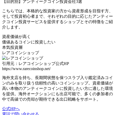
【目的別】アンティークコイン投資会社3選
こちらでは、本格的な投資家の方から資産形成を目指す方、
そして投資初心者まで、それぞれの目的に応じたアンティー
クコイン投資サービスを提供するショップとその特徴をご紹
介します。
資産価値
が高く
価値あるコインに投資したい
本気投資層
レアコインショップ
引用元：レアコインショップ公式HP
https://www.rarecoinshop.net/
海外支店を持ち、長期間状態を保つスラブ入り鑑定済みコイ
ンのみを取り扱う
信頼性の高いコインショップ。
資産価値が
高い本物のアンティークコインに投資したい方に適した環境
を提供
。海外オークションにも出店可能で、多くの参加者の
中で高値での売却が期待できる出口戦略をサポート。
公式HPへ
電話で問い合わせる