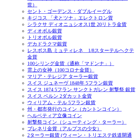
世）
セント・ゴーデンス・ダブルイーグル
キジコス 「犬とツナ」エレクトロン貨
シラクサ ディオニュシオス1世 20リトラ金貨
ディオボル銀貨
トリオボル銀貨
デカドラクマ銀貨
レスボス島 ミュティレネ 1/8スターテルヘクテ
金貨
100シリング金貨（通称「マドンナ」）
雲上の女神（100コロナ金貨）
マリア・テレジア ターラー銀貨
スイス ジュネーヴ 1848年 5フラン銀貨
スイス 1874 5フラン サンクトガレン 射撃祭 銀貨
スイス ベルン 2ダカット金貨
ウィリアム・テル 5フラン銀貨
州・都市発行のコイン（カントンコイン）
ヘルベティア立像コイン
射撃祭コイン（シューティング・ターラー）
ブレネリ金貨（アルプスの少女）
2ターラー銀貨 (ウィーン・トリエステ鉄道開通